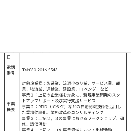
所在
〒190-0012
地
東京都立川市曙町 3-26-19
資本
金
300万円
設立
年月
2007年12月10日
日
電話
Tel:080-2016-5543
番号
対象企業様：製造業、流通小売り業、サービス業、卸
業、物流業、運輸業、建設業、ITベンダーなど
事業１：上記の企業様を対象に、新規事業開発のスター
トアップサポート及び実行支援サービス
事業
事業２：RFID（ICタグ）などの自動認識技術を活用し
概要
た業務効率化、業務改革のコンサルティング
事業３：上記２，３の事業におけるワークショップ、研
修、講演活動
事業４：上記２，３の事業領域において出版活動