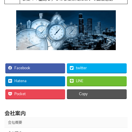
Facebook
twitter
Hatena
LINE
Pocket
Copy
会社案内
会社概要